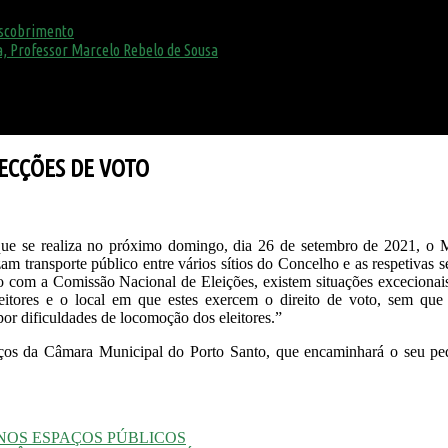
escobrimento
, Professor Marcelo Rebelo de Sousa
SECÇÕES DE VOTO
 que se realiza no próximo domingo, dia 26 de setembro de 2021, o
m transporte público entre vários sítios do Concelho e as respetivas se
o com a Comissão Nacional de Eleições, existem situações excecionai
eleitores e o local em que estes exercem o direito de voto, sem q
por dificuldades de locomoção dos eleitores.”
rviços da Câmara Municipal do Porto Santo, que encaminhará o seu pe
 NOS ESPAÇOS PÚBLICOS