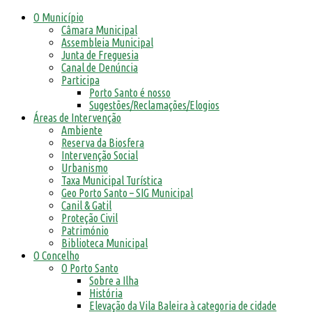
O Município
Câmara Municipal
Assembleia Municipal
Junta de Freguesia
Canal de Denúncia
Participa
Porto Santo é nosso
Sugestões/Reclamações/Elogios
Áreas de Intervenção
Ambiente
Reserva da Biosfera
Intervenção Social
Urbanismo
Taxa Municipal Turística
Geo Porto Santo – SIG Municipal
Canil & Gatil
Proteção Civil
Património
Biblioteca Municipal
O Concelho
O Porto Santo
Sobre a Ilha
História
Elevação da Vila Baleira à categoria de cidade