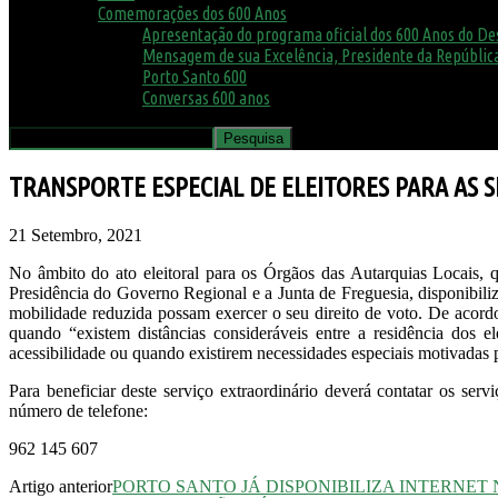
Comemorações dos 600 Anos
Apresentação do programa oficial dos 600 Anos do D
Mensagem de sua Excelência, Presidente da República
Porto Santo 600
Conversas 600 anos
TRANSPORTE ESPECIAL DE ELEITORES PARA AS 
21 Setembro, 2021
No âmbito do ato eleitoral para os Órgãos das Autarquias Locais,
Presidência do Governo Regional e a Junta de Freguesia, disponibiliza
mobilidade reduzida possam exercer o seu direito de voto. De acord
quando “existem distâncias consideráveis entre a residência dos 
acessibilidade ou quando existirem necessidades especiais motivadas 
Para beneficiar deste serviço extraordinário deverá contatar os se
número de telefone:
962 145 607
Artigo anterior
PORTO SANTO JÁ DISPONIBILIZA INTERNET