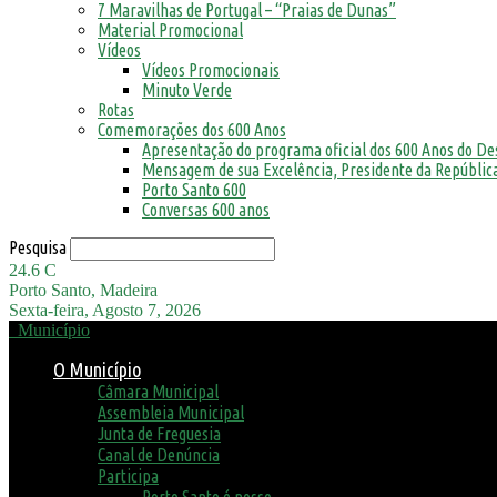
7 Maravilhas de Portugal – “Praias de Dunas”
Material Promocional
Vídeos
Vídeos Promocionais
Minuto Verde
Rotas
Comemorações dos 600 Anos
Apresentação do programa oficial dos 600 Anos do D
Mensagem de sua Excelência, Presidente da República
Porto Santo 600
Conversas 600 anos
Pesquisa
24.6
C
Porto Santo, Madeira
Sexta-feira, Agosto 7, 2026
Município
O Município
Câmara Municipal
Assembleia Municipal
Junta de Freguesia
Canal de Denúncia
Participa