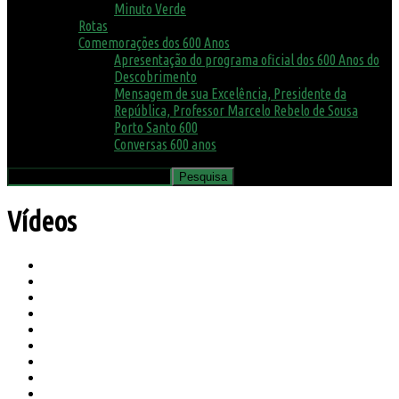
Minuto Verde
Rotas
Comemorações dos 600 Anos
Apresentação do programa oficial dos 600 Anos do
Descobrimento
Mensagem de sua Excelência, Presidente da
República, Professor Marcelo Rebelo de Sousa
Porto Santo 600
Conversas 600 anos
Vídeos
Agenda
Ambiente
Assembleia Municipal
Avisos
Biblioteca
Biosfera
Canil e Gatil
Concursos
COVID19