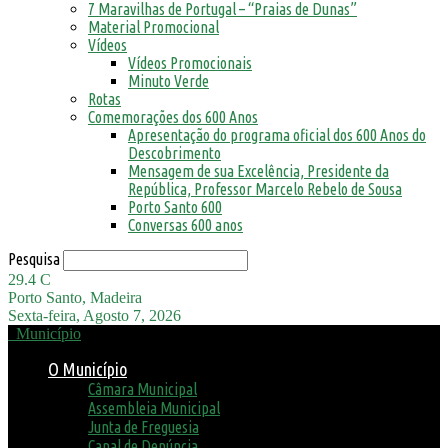
7 Maravilhas de Portugal – “Praias de Dunas”
Material Promocional
Vídeos
Vídeos Promocionais
Minuto Verde
Rotas
Comemorações dos 600 Anos
Apresentação do programa oficial dos 600 Anos do
Descobrimento
Mensagem de sua Excelência, Presidente da
República, Professor Marcelo Rebelo de Sousa
Porto Santo 600
Conversas 600 anos
Pesquisa
29.4
C
Porto Santo, Madeira
Sexta-feira, Agosto 7, 2026
Município
O Município
Câmara Municipal
Assembleia Municipal
Junta de Freguesia
Canal de Denúncia