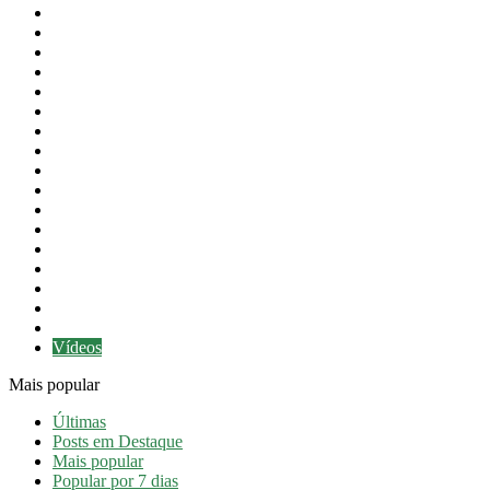
Cultura
Desporto
Educação
Eventos
Festas do Concelho
Intervenção Social
Newsletter
Notícias
Notícias em destaque
Obras Públicas
Orçamento
Presidência
Proteção Civil
Revista
Saúde
Taxa Turística
Turismo
Vídeos
Mais popular
Últimas
Posts em Destaque
Mais popular
Popular por 7 dias