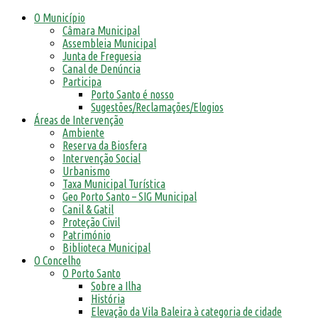
O Município
Câmara Municipal
Assembleia Municipal
Junta de Freguesia
Canal de Denúncia
Participa
Porto Santo é nosso
Sugestões/Reclamações/Elogios
Áreas de Intervenção
Ambiente
Reserva da Biosfera
Intervenção Social
Urbanismo
Taxa Municipal Turística
Geo Porto Santo – SIG Municipal
Canil & Gatil
Proteção Civil
Património
Biblioteca Municipal
O Concelho
O Porto Santo
Sobre a Ilha
História
Elevação da Vila Baleira à categoria de cidade