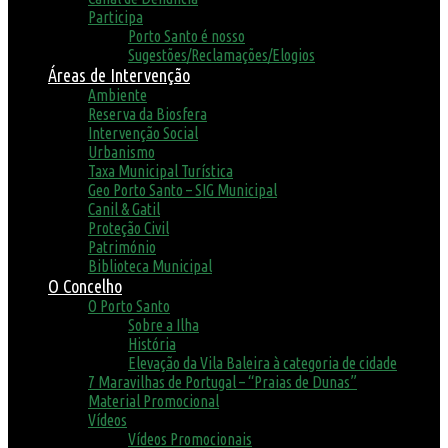
Participa
Porto Santo é nosso
Sugestões/Reclamações/Elogios
Áreas de Intervenção
Ambiente
Reserva da Biosfera
Intervenção Social
Urbanismo
Taxa Municipal Turística
Geo Porto Santo – SIG Municipal
Canil & Gatil
Proteção Civil
Património
Biblioteca Municipal
O Concelho
O Porto Santo
Sobre a Ilha
História
Elevação da Vila Baleira à categoria de cidade
7 Maravilhas de Portugal – “Praias de Dunas”
Material Promocional
Vídeos
Vídeos Promocionais