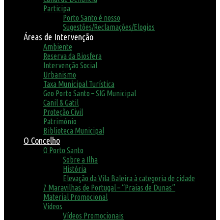
Participa
Porto Santo é nosso
Sugestões/Reclamações/Elogios
Áreas de Intervenção
Ambiente
Reserva da Biosfera
Intervenção Social
Urbanismo
Taxa Municipal Turística
Geo Porto Santo – SIG Municipal
Canil & Gatil
Proteção Civil
Património
Biblioteca Municipal
O Concelho
O Porto Santo
Sobre a Ilha
História
Elevação da Vila Baleira à categoria de cidade
7 Maravilhas de Portugal – “Praias de Dunas”
Material Promocional
Vídeos
Vídeos Promocionais