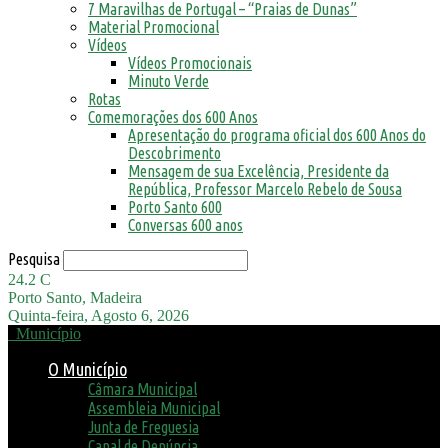
7 Maravilhas de Portugal – “Praias de Dunas”
Material Promocional
Vídeos
Vídeos Promocionais
Minuto Verde
Rotas
Comemorações dos 600 Anos
Apresentação do programa oficial dos 600 Anos do
Descobrimento
Mensagem de sua Excelência, Presidente da
República, Professor Marcelo Rebelo de Sousa
Porto Santo 600
Conversas 600 anos
Pesquisa
24.2
C
Porto Santo, Madeira
Quinta-feira, Agosto 6, 2026
Município
O Município
Câmara Municipal
Assembleia Municipal
Junta de Freguesia
Canal de Denúncia