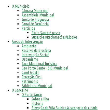
O Município
Câmara Municipal
Assembleia Municipal
Junta de Freguesia
Canal de Denúncia
Participa
Porto Santo é nosso
Sugestões/Reclamações/Elogios
Áreas de Intervenção
Ambiente
Reserva da Biosfera
Intervenção Social
Urbanismo
Taxa Municipal Turística
Geo Porto Santo – SIG Municipal
Canil & Gatil
Proteção Civil
Património
Biblioteca Municipal
O Concelho
O Porto Santo
Sobre a Ilha
História
Elevação da Vila Baleira à categoria de cidade