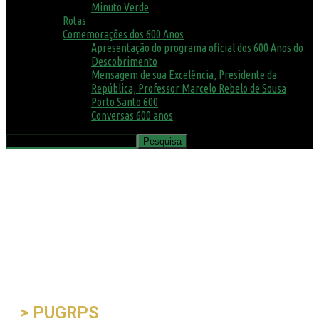
Minuto Verde
Rotas
Comemorações dos 600 Anos
Apresentação do programa oficial dos 600 Anos do
Descobrimento
Mensagem de sua Excelência, Presidente da
República, Professor Marcelo Rebelo de Sousa
Porto Santo 600
Conversas 600 anos
> PUGRPS