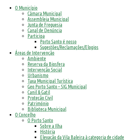
O Município
Câmara Municipal
Assembleia Municipal
Junta de Freguesia
Canal de Denúncia
Participa
Porto Santo é nosso
Sugestões/Reclamações/Elogios
Áreas de Intervenção
Ambiente
Reserva da Biosfera
Intervenção Social
Urbanismo
Taxa Municipal Turística
Geo Porto Santo – SIG Municipal
Canil & Gatil
Proteção Civil
Património
Biblioteca Municipal
O Concelho
O Porto Santo
Sobre a Ilha
História
Elevação da Vila Baleira à categoria de cidade