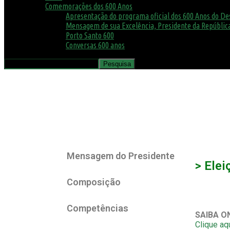
Comemorações dos 600 Anos
Apresentação do programa oficial dos 600 Anos do D
Mensagem de sua Excelência, Presidente da República
Porto Santo 600
Conversas 600 anos
Mensagem do Presidente
> Elei
Composição
Competências
SAIBA O
Clique aq