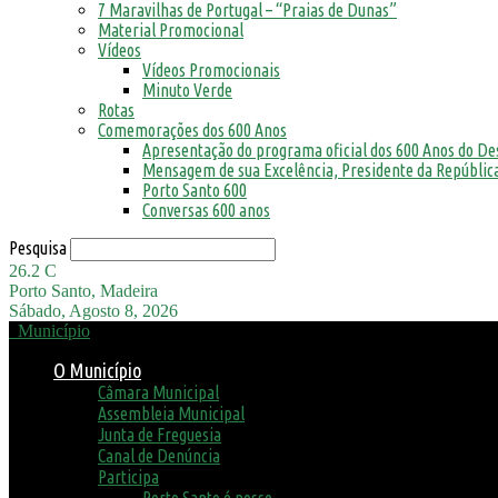
7 Maravilhas de Portugal – “Praias de Dunas”
Material Promocional
Vídeos
Vídeos Promocionais
Minuto Verde
Rotas
Comemorações dos 600 Anos
Apresentação do programa oficial dos 600 Anos do D
Mensagem de sua Excelência, Presidente da República
Porto Santo 600
Conversas 600 anos
Pesquisa
26.2
C
Porto Santo, Madeira
Sábado, Agosto 8, 2026
Município
O Município
Câmara Municipal
Assembleia Municipal
Junta de Freguesia
Canal de Denúncia
Participa