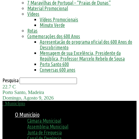
7 Maravilhas de Portugal – “Praias de Dunas”
Material Promocional
Vídeos
Vídeos Promocionais
Minuto Verde
Rotas
Comemorações dos 600 Anos
Apresentação do programa oficial dos 600 Anos do
Descobrimento
Mensagem de sua Excelência, Presidente da
República, Professor Marcelo Rebelo de Sousa
Porto Santo 600
Conversas 600 anos
Pesquisa
22.7
C
Porto Santo, Madeira
Domingo, Agosto 9, 2026
Município
O Município
Câmara Municipal
Assembleia Municipal
Junta de Freguesia
Canal de Denúncia