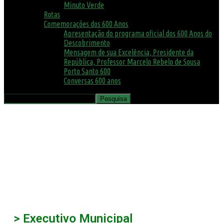
Minuto Verde
Rotas
Comemorações dos 600 Anos
Apresentação do programa oficial dos 600 Anos do
Descobrimento
Mensagem de sua Excelência, Presidente da
República, Professor Marcelo Rebelo de Sousa
Porto Santo 600
Conversas 600 anos
> Executivo Municipal