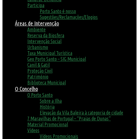
Participa
Porto Santo é nosso
Sugestões/Reclamações/Elogios
Áreas de Intervenção
Ambiente
Reserva da Biosfera
Intervenção Social
Urbanismo
Taxa Municipal Turística
Geo Porto Santo – SIG Municipal
Canil & Gatil
Proteção Civil
Património
Biblioteca Municipal
O Concelho
O Porto Santo
Sobre a Ilha
História
Elevação da Vila Baleira à categoria de cidade
7 Maravilhas de Portugal – “Praias de Dunas”
Material Promocional
Vídeos
Vídeos Promocionais