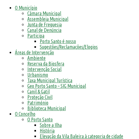
O Município
Câmara Municipal
Assembleia Municipal
Junta de Freguesia
Canal de Denúncia
Participa
Porto Santo é nosso
Sugestões/Reclamações/Elogios
Áreas de Intervenção
Ambiente
Reserva da Biosfera
Intervenção Social
Urbanismo
Taxa Municipal Turística
Geo Porto Santo – SIG Municipal
Canil & Gatil
Proteção Civil
Património
Biblioteca Municipal
O Concelho
O Porto Santo
Sobre a Ilha
História
Elevação da Vila Baleira à categoria de cidade