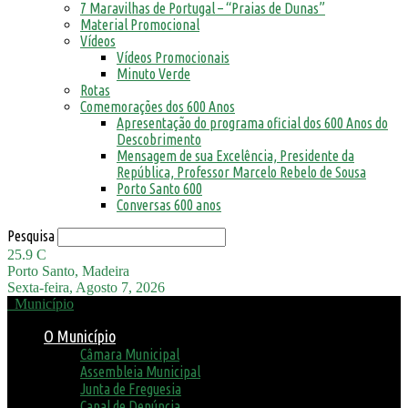
7 Maravilhas de Portugal – “Praias de Dunas”
Material Promocional
Vídeos
Vídeos Promocionais
Minuto Verde
Rotas
Comemorações dos 600 Anos
Apresentação do programa oficial dos 600 Anos do
Descobrimento
Mensagem de sua Excelência, Presidente da
República, Professor Marcelo Rebelo de Sousa
Porto Santo 600
Conversas 600 anos
Pesquisa
25.9
C
Porto Santo, Madeira
Sexta-feira, Agosto 7, 2026
Município
O Município
Câmara Municipal
Assembleia Municipal
Junta de Freguesia
Canal de Denúncia