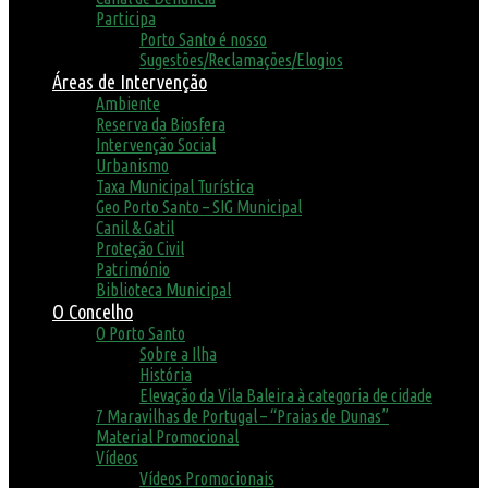
Participa
Porto Santo é nosso
Sugestões/Reclamações/Elogios
Áreas de Intervenção
Ambiente
Reserva da Biosfera
Intervenção Social
Urbanismo
Taxa Municipal Turística
Geo Porto Santo – SIG Municipal
Canil & Gatil
Proteção Civil
Património
Biblioteca Municipal
O Concelho
O Porto Santo
Sobre a Ilha
História
Elevação da Vila Baleira à categoria de cidade
7 Maravilhas de Portugal – “Praias de Dunas”
Material Promocional
Vídeos
Vídeos Promocionais