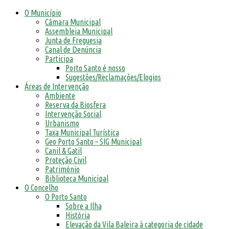
O Município
Câmara Municipal
Assembleia Municipal
Junta de Freguesia
Canal de Denúncia
Participa
Porto Santo é nosso
Sugestões/Reclamações/Elogios
Áreas de Intervenção
Ambiente
Reserva da Biosfera
Intervenção Social
Urbanismo
Taxa Municipal Turística
Geo Porto Santo – SIG Municipal
Canil & Gatil
Proteção Civil
Património
Biblioteca Municipal
O Concelho
O Porto Santo
Sobre a Ilha
História
Elevação da Vila Baleira à categoria de cidade