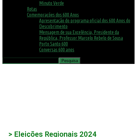
Minuto Verde
Rotas
Comemorações dos 600 Anos
Apresentação do programa oficial dos 600 Anos do
Descobrimento
Mensagem de sua Excelência, Presidente da
República, Professor Marcelo Rebelo de Sousa
Porto Santo 600
Conversas 600 anos
> Eleições Regionais 2024